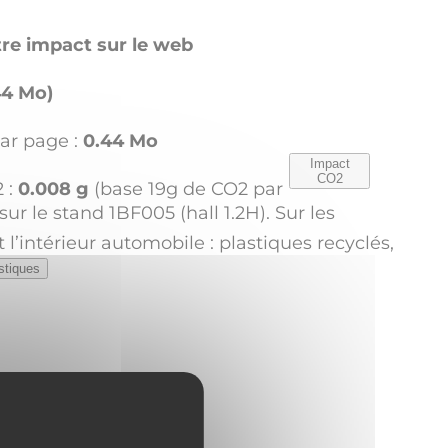
re impact sur le web
44 Mo)
ar page :
0.44 Mo
Impact
CO2
 :
0.008 g
(base 19g de CO2 par
 le stand 1BF005 (hall 1.2H). Sur les
intérieur automobile : plastiques recyclés,
istiques