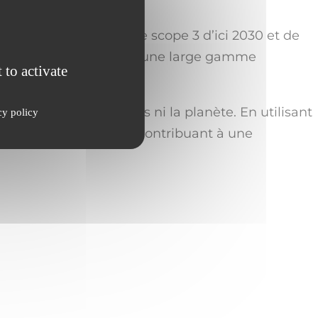
de 45 % les émissions de scope 3 d’ici 2030 et de
clés et biosourcés pour une large gamme
 to activate
 danger les personnes ni la planète. En utilisant
cy policy
cilement recyclables, contribuant à une