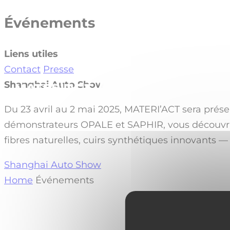
Cookies management panel
Événements
Liens utiles
Contact
Presse
Nos défis
Nos
Shanghai Auto Show
communs
soluti
Du 23 avril au 2 mai 2025, MATERI’ACT sera prése
démonstrateurs OPALE et SAPHIR, vous découvrire
fibres naturelles, cuirs synthétiques innovants —
Shanghai Auto Show
Home
Événements