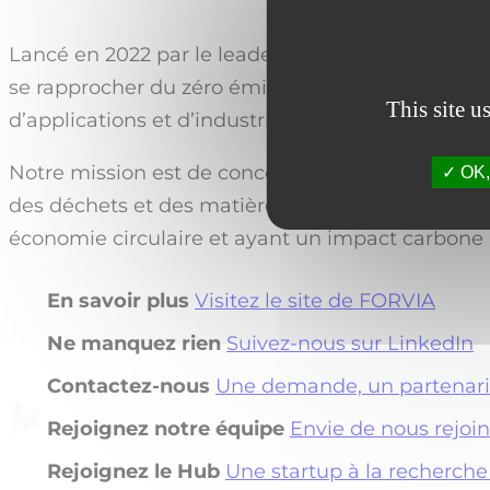
Lancé en 2022 par le leader des technologies a
se rapprocher du zéro émission nette, MATERI’A
This site u
d’applications et d’industries.
Notre mission est de concevoir des matériaux qui
OK, 
des déchets et des matières organiques, nous dév
économie circulaire et ayant un impact carbone
En savoir plus
Visitez le site de FORVIA
Ne manquez rien
Suivez-nous sur LinkedIn
Contactez-nous
Une demande, un partenaria
Rejoignez notre équipe
Envie de nous rejoin
Rejoignez le Hub
Une startup à la recherche