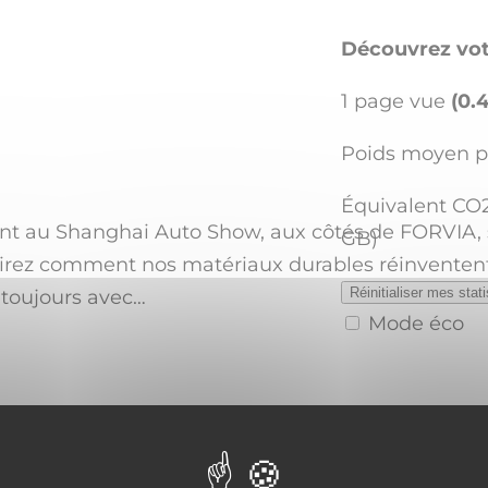
Découvrez vot
1 page vue
(0.
Poids moyen p
Notre
Catalogue
fr
ons
parcours
Équivalent CO2
nt au Shanghai Auto Show, aux côtés de FORVIA, sur
GB)
z comment nos matériaux durables réinventent l’
Réinitialiser mes stat
 toujours avec…
Mode éco