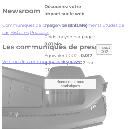
Cookies management panel
Découvrez votre
Newsroom
impact sur le web
1 page vue
(0.91 Mo)
Communiqués de presse
Articles
Événements
Études de
cas
Histoires
Podcasts
Poids moyen par page :
0.91 Mo
Les communiqués de presse
Impact
fr
CO2
Équivalent CO2 :
0.017
Voir tous les communiqués de presse
g
(base 19g de CO2 par
GB)
Réinitialiser mes
statistiques
Mode éco