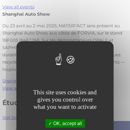
View all events
Shanghai Auto Show
Du 23 avril au 2 mai 2025, MATERI’ACT sera présent au
Shanghai Auto Show, aux côtés de FORVIA, sur le stand
1BF005 (hall 1.2H). Sur les démonstrateurs OPALE et
SAPHIR, vous découvrirez comment nos matériaux
durables réinventent l’intérieur automobile : plastiques
recyclés, fibres naturelles, cuirs synthétiques innovants —
toujours avec…
Shanghai Auto Show
View all events
This site uses cookies and
gives you control over
Études de cas
what you want to activate
Voir toutes les études de cas
OK, accept all