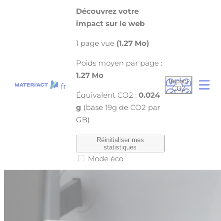
Cookies management panel
Découvrez votre
FAVIA — Formulation Adaptive Via
impact sur le web
l’Intelligence Artificielle
1 page vue
(1.27 Mo)
Poids moyen par page :
1.27 Mo
Impact
fr
CO2
Équivalent CO2 :
0.024
g
(base 19g de CO2 par
GB)
Réinitialiser mes
statistiques
Mode éco