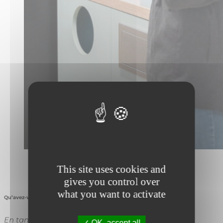
This site uses cookies and
gives you control over
what you want to activate
Qu’avez-vous appris jusqu’à présent ?
En tant que coordinateur technique, c’est un projet
OK, accept all